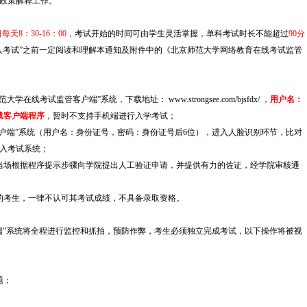
政策解释工作。
日每天8：30-16：00
，考试开始的时间可由学生灵活掌握，单科考试时长不能超过
90分
入考试”之前一定阅读和理解本通知及附件中的《北京师范大学网络教育在线考试监管
考试监管客户端”系统，下载地址： www.strongsee.com/bjsfdx/ ，
用户名：
载客户端程序
，暂时不支持手机端进行入学考试；
客户端”系统（用户名：身份证号，密码：身份证号后6位），进入人脸识别环节，比对
入考试系统；
当场根据程序提示步骤向学院提出人工验证申请，并提供有力的佐证，经学院审核通
的考生，一律不认可其考试成绩，不具备录取资格。
端”系统将全程进行监控和抓拍，预防作弊，考生必须独立完成考试，以下操作将被视
题；