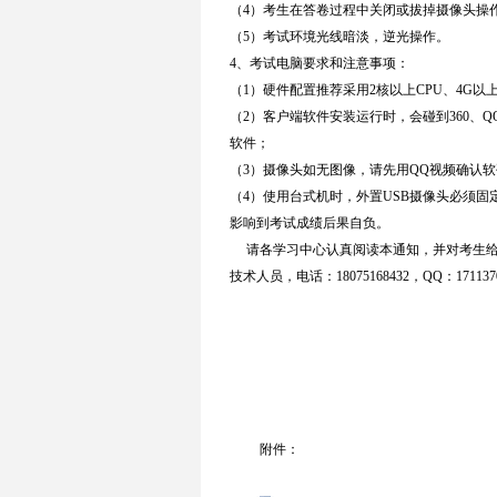
（4）考生在答卷过程中关闭或拔掉摄像头操
（5）考试环境光线暗淡，逆光操作。
4、考试电脑要求和注意事项：
（1）硬件配置推荐采用2核以上CPU、4G以
（2）客户端软件安装运行时，会碰到360
软件；
（3）摄像头如无图像，请先用QQ视频确认
（4）使用台式机时，外置USB摄像头必须
影响到考试成绩后果自负。
请各学习中心认真阅读本通知，并对考生给
技术人员，电话：18075168432，QQ：1
北京师范大学继续教
2020年02
附件：