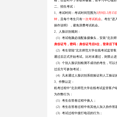
格，但暂时不予录取和备案，请学习中心做好
二、招生考试：
1、考试时间：考试时间范围为
3月9日-3月15
钟
，且每个考生只有
一次考试机会
。考生“进
操作说明》，避免浪费考试机会。
2、人脸识别规则：
（1）考试电脑必须配备摄像头，安装“北京师范大学在线
身份证号，密码：身份证号后6位，登录后下
（2）考生登陆“北京师范大学在线考试监管
通过后正式开始考试。比对未通过，则禁止进
（3）个别人脸识别检测不成功的考生，可以
过后方可参加考试；
（4）凡未通过人脸识别系统验证和人工验证
3、作弊认定：
机考过程中“北京师范大学在线考试监管客户
为作弊行为：
（1）考生在答卷过程中换人；
（2）考生在答卷过程中有其他人加入协作答
（3）考试过程中接打电话的行为；