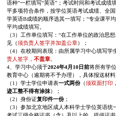
语种”一栏填写“英语”；考试时间和考试成绩
平多项符合条件，按学位英语考试成绩、全国
学英语B成绩的顺序选其一填写；“专业课平均
平均成绩填写。
（3）工作单位填写：“在工作单位的政治思想
见（
须负责人签字并加盖公章
）；
（4）在校期间表现：由所属学习中心填写学
责人签字，
不盖章
。
4、学习中心须于
2024年4月10日前
将所有学
教育中心（逾期将不予办理），具体报送材料
（1）学士学位申请表
一式两份
（
须双面打印
迹工整不得有涂抹
）；
（2）身份证
复印件一份
；
（3）参加北京地区成人本科学士学位英语统
考试三级合格证书（含）及以上的，提供证书