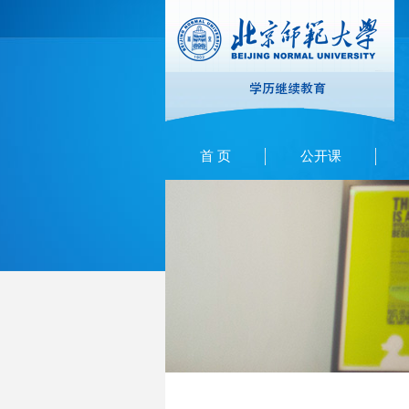
首 页
公开课