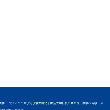
地址：北京市昌平区沙河镇满井路北京师范大学新校区西区北门教学综合楼三层