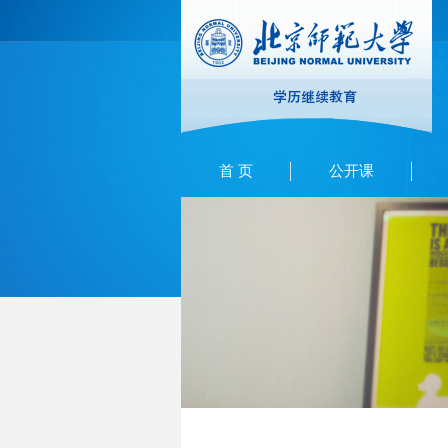
首 页
公开课